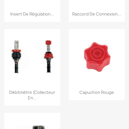
Aperçu rapide
Aperçu rapide


Insert De Régulation...
Raccord De Connexion...
Aperçu rapide
Aperçu rapide


Débitmètre (Collecteur
Capuchon Rouge
En...