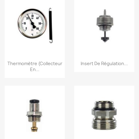
Aperçu rapide
Aperçu rapide


Thermomètre (Collecteur
Insert De Régulation...
En...